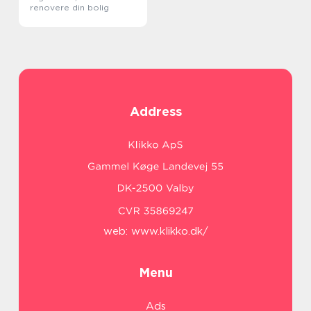
renovere din bolig
Address
web:
www.klikko.dk/
Menu
Ads