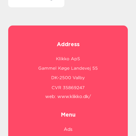
Address
web:
www.klikko.dk/
Menu
Ads