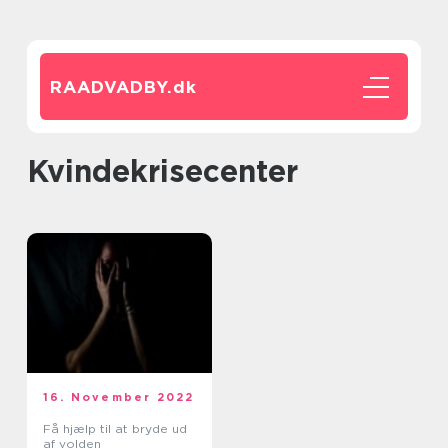
RAADVADBY.
dk
kvindekrisecenter
16. November 2022
Få hjælp til at bryde ud
af volden