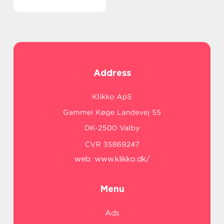
Address
web:
www.klikko.dk/
Menu
Ads