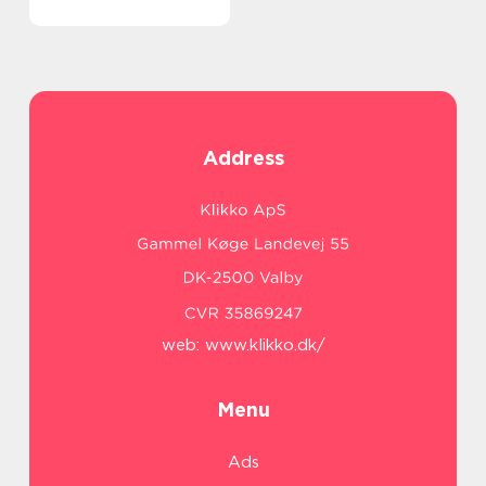
Address
web:
www.klikko.dk/
Menu
Ads