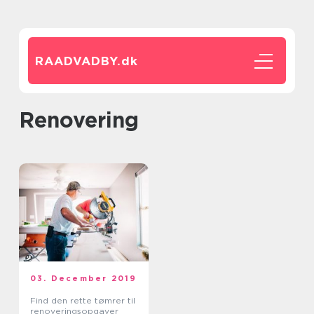
RAADVADBY.
dk
renovering
03. December 2019
Find den rette tømrer til
renoveringsopgaver