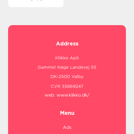
Address
web:
www.klikko.dk/
Menu
Ads