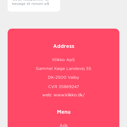
besøge et renseri på
Address
web:
www.klikko.dk/
Menu
Ads