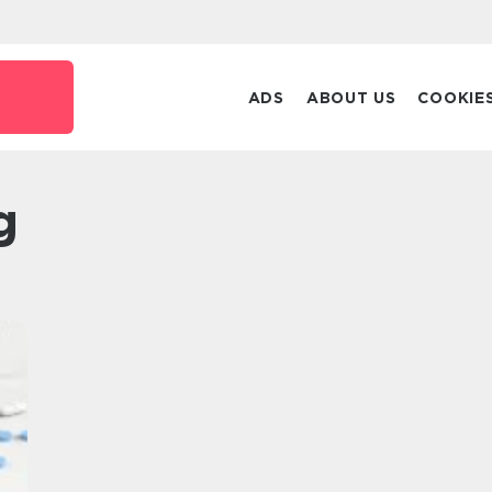
ADS
ABOUT US
COOKIE
g