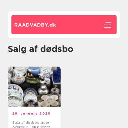
RAADVADBY.
dk
salg af dødsbo
28. January 2020
Salg af dødsbo giver
overskud i en presset