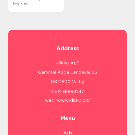
hverdag
Address
web:
www.klikko.dk/
Menu
Ads