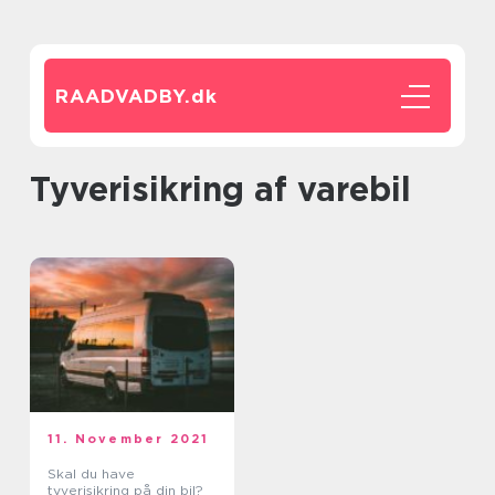
RAADVADBY.
dk
tyverisikring af varebil
11. November 2021
Skal du have
tyverisikring på din bil?