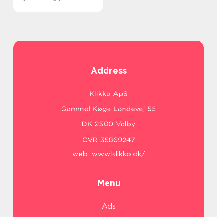
Address
web:
www.klikko.dk/
Menu
Ads