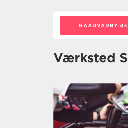
RAADVADBY.
dk
Værksted S