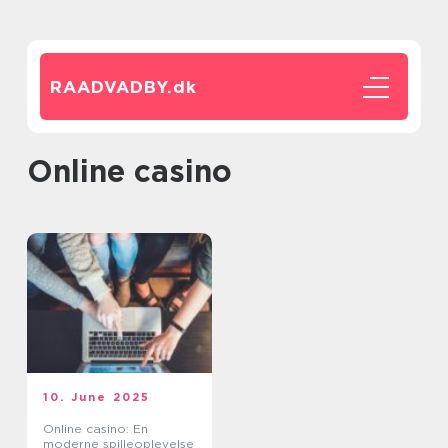
RAADVADBY.
dk
online casino
10. June 2025
Online casino: En
moderne spilleoplevelse