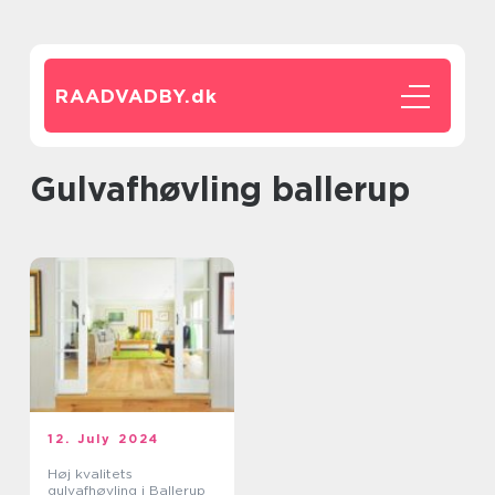
RAADVADBY.
dk
gulvafhøvling ballerup
12. July 2024
Høj kvalitets
gulvafhøvling i Ballerup