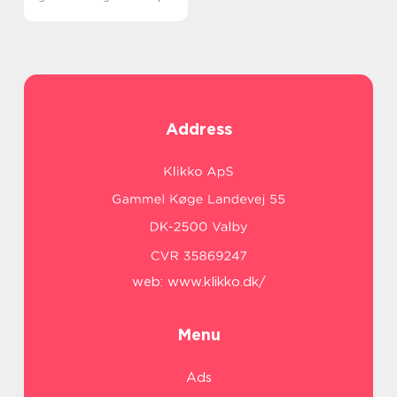
Address
web:
www.klikko.dk/
Menu
Ads