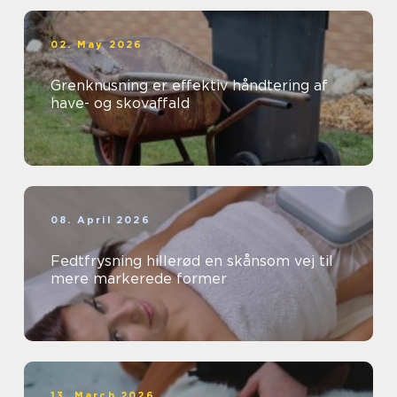
02. May 2026
Grenknusning er effektiv håndtering af
have- og skovaffald
08. April 2026
Fedtfrysning hillerød en skånsom vej til
mere markerede former
13. March 2026