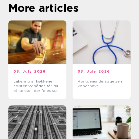
More articles
08. July 2026
03. July 2026
Lakering af køkkener
Røntgenundersøgelse i
holstebro: sådan får du
københavn
et køkken der føles som
nyt