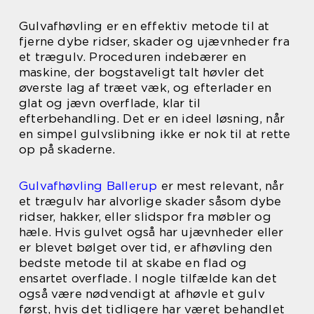
Gulvafhøvling er en effektiv metode til at
fjerne dybe ridser, skader og ujævnheder fra
et trægulv. Proceduren indebærer en
maskine, der bogstaveligt talt høvler det
øverste lag af træet væk, og efterlader en
glat og jævn overflade, klar til
efterbehandling. Det er en ideel løsning, når
en simpel gulvslibning ikke er nok til at rette
op på skaderne.
Gulvafhøvling Ballerup
er mest relevant, når
et trægulv har alvorlige skader såsom dybe
ridser, hakker, eller slidspor fra møbler og
hæle. Hvis gulvet også har ujævnheder eller
er blevet bølget over tid, er afhøvling den
bedste metode til at skabe en flad og
ensartet overflade. I nogle tilfælde kan det
også være nødvendigt at afhøvle et gulv
først, hvis det tidligere har været behandlet