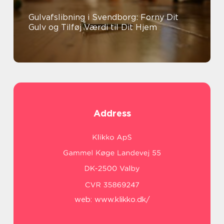
Gulvafslibning i Svendborg: Forny Dit
Gulv og Tilføj Værdi til Dit Hjem
Address
web:
www.klikko.dk/