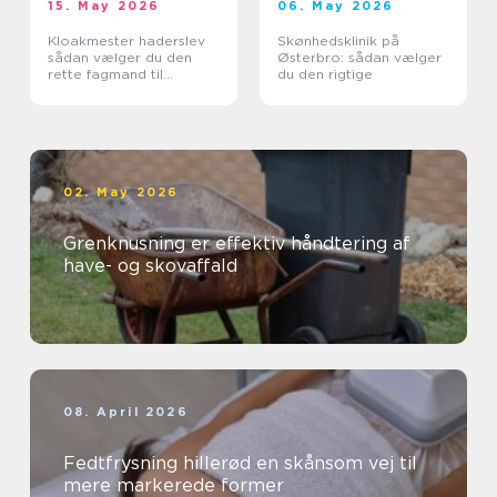
15. May 2026
06. May 2026
Kloakmester haderslev
Skønhedsklinik på
sådan vælger du den
Østerbro: sådan vælger
rette fagmand til
du den rigtige
kloakken
02. May 2026
Grenknusning er effektiv håndtering af
have- og skovaffald
08. April 2026
Fedtfrysning hillerød en skånsom vej til
mere markerede former