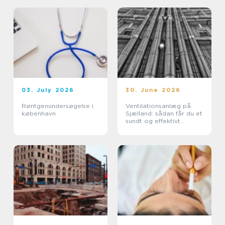
03. July 2026
30. June 2026
Røntgenundersøgelse i
Ventilationsanlæg på
københavn
Sjælland: sådan får du et
sundt og effektivt
indeklima