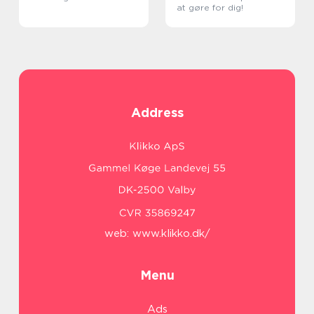
at gøre for dig!
Address
web:
www.klikko.dk/
Menu
Ads