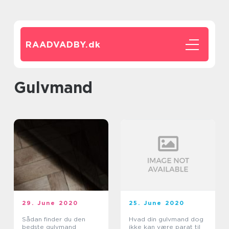
RAADVADBY.
dk
Gulvmand
29. June 2020
25. June 2020
Sådan finder du den
Hvad din gulvmand dog
bedste gulvmand
ikke kan være parat til