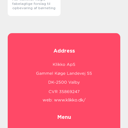
fabelagtige forslag til
opbevaring af børneting
Address
web:
www.klikko.dk/
Menu