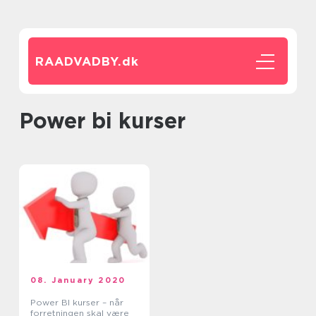
RAADVADBY.
dk
power bi kurser
08. January 2020
Power BI kurser – når
forretningen skal være