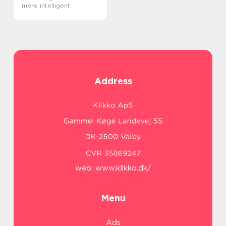
mere intelligent
Address
web:
www.klikko.dk/
Menu
Ads