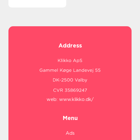
Address
web:
www.klikko.dk/
Menu
Ads