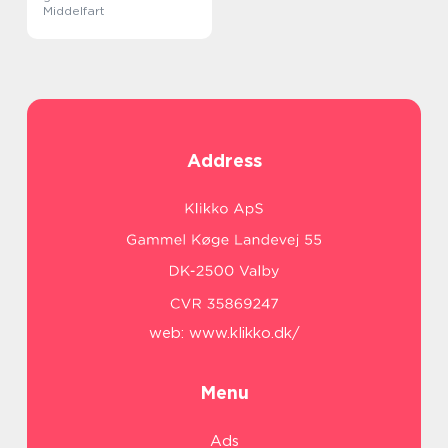
Middelfart
Address
web:
www.klikko.dk/
Menu
Ads