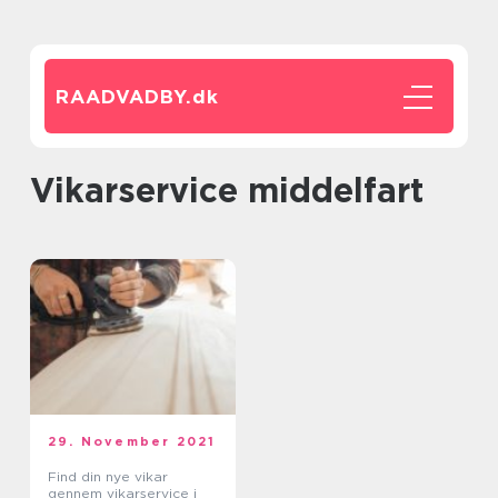
RAADVADBY.
dk
vikarservice middelfart
29. November 2021
Find din nye vikar
gennem vikarservice i