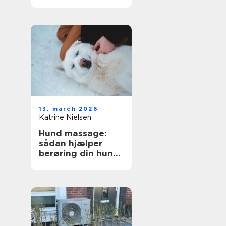
mere markerede
former
13. march 2026
Katrine Nielsen
Hund massage:
sådan hjælper
berøring din hund
i hverdagen