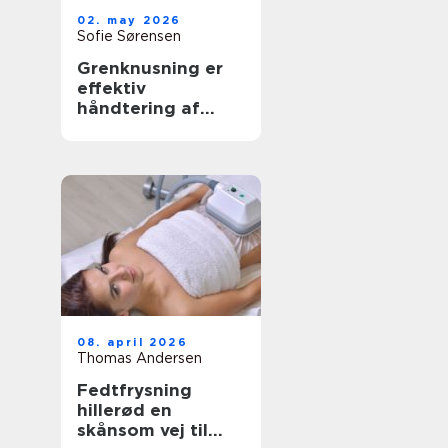
02. may 2026
Sofie Sørensen
Grenknusning er
effektiv
håndtering af
have- og
skovaffald
08. april 2026
Thomas Andersen
Fedtfrysning
hillerød en
skånsom vej til