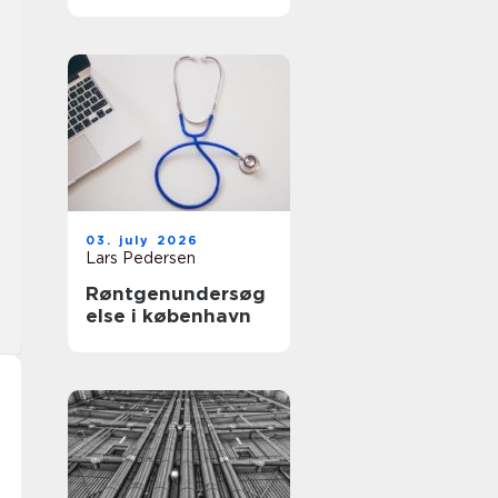
får du et køkken
der føles som nyt
03. july 2026
Lars Pedersen
Røntgenundersøg
else i københavn