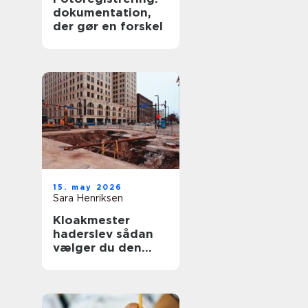
dokumentation,
der gør en forskel
15. may 2026
Sara Henriksen
Kloakmester
haderslev sådan
vælger du den
rette fagmand til
kloakken