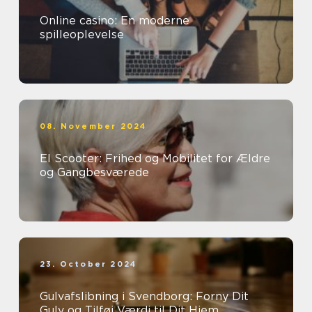
Online casino: En moderne
spilleoplevelse
08. November 2024
El Scooter: Frihed og Mobilitet for Ældre
og Gangbesværede
23. October 2024
Gulvafslibning i Svendborg: Forny Dit
Gulv og Tilføj Værdi til Dit Hjem