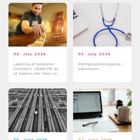
08. July 2026
03. July 2026
Lakering af køkkener
Røntgenundersøgelse i
holstebro: sådan får du
københavn
et køkken der føles som
nyt
30. June 2026
02. June 2026