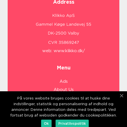
Address
web:
www.klikko.dk/
Menu
Ads
About Us
Cookies
På vores website bruges cookies til at huske dine
indstillinger, statistik og personalisering af indhold og
Contact
annoncer. Denne information deles med tredjepart. Ved
Sitemap
fortsat brug af websiden godkender du cookiepolitikken.
Ok
Privatlivspolitik