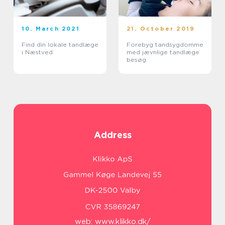
10. March 2021
21. October 2019
Find din lokale tandlæge
Forebyg tandsygdomme
i Næstved
med jævnlige tandlæge
besøg
Address
web:
www.klikko.dk/