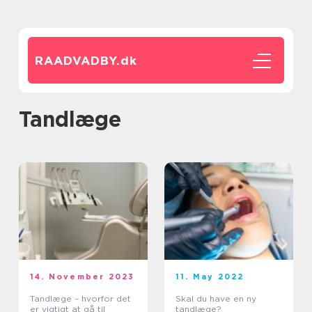
RAADVADBY.
dk
tandlæge
14. November 2023
11. May 2022
Tandlæge – hvorfor det
Skal du have en ny
er vigtigt at gå til
tandlæge?