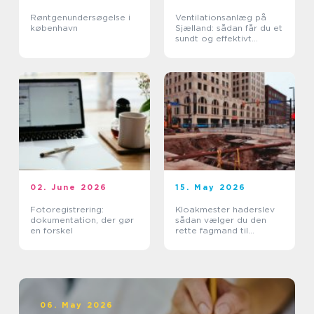
Røntgenundersøgelse i
Ventilationsanlæg på
københavn
Sjælland: sådan får du et
sundt og effektivt
indeklima
02. June 2026
15. May 2026
Fotoregistrering:
Kloakmester haderslev
dokumentation, der gør
sådan vælger du den
en forskel
rette fagmand til
kloakken
06. May 2026