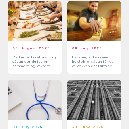
06. August 2026
08. July 2026
Mad ud af huset aalborg
Lakering af køkkener
sådan gør du festen
holstebro: sådan får du
nemmere og lækrere
et køkken der føles som
nyt
03. July 2026
30. June 2026