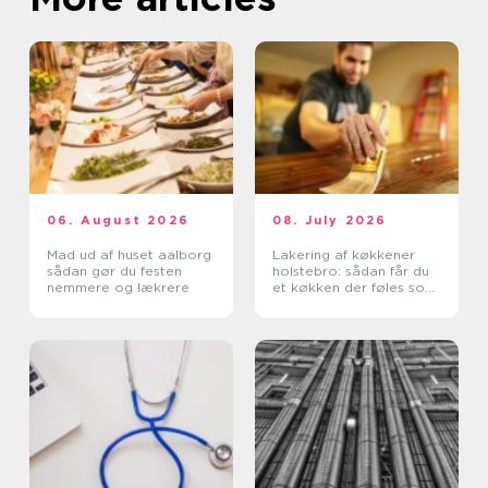
06. August 2026
08. July 2026
Mad ud af huset aalborg
Lakering af køkkener
sådan gør du festen
holstebro: sådan får du
nemmere og lækrere
et køkken der føles som
nyt