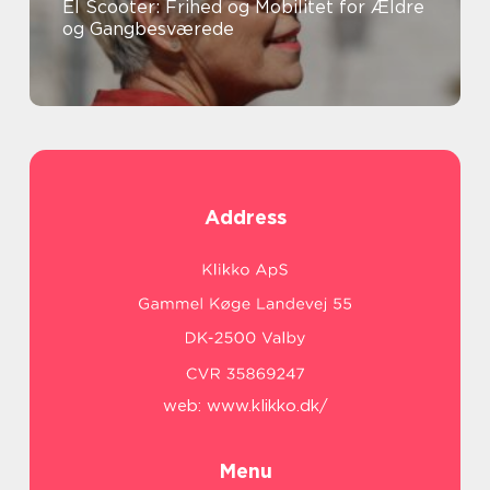
El Scooter: Frihed og Mobilitet for Ældre
og Gangbesværede
Address
web:
www.klikko.dk/
Menu