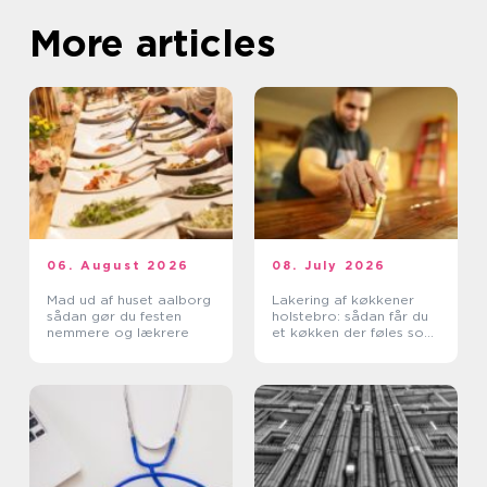
More articles
06. August 2026
08. July 2026
Mad ud af huset aalborg
Lakering af køkkener
sådan gør du festen
holstebro: sådan får du
nemmere og lækrere
et køkken der føles som
nyt