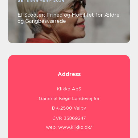
08. November 2024
El Scooter: Frihed og Mobilitet for Ældre
og Gangbesværede
Address
web:
www.klikko.dk/