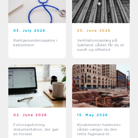
03. July 2026
30. June 2026
Røntgenundersøgelse i
Ventilationsanlæg på
københavn
Sjælland: sådan får du et
sundt og effektivt
indeklima
02. June 2026
15. May 2026
Fotoregistrering:
Kloakmester haderslev
dokumentation, der gør
sådan vælger du den
en forskel
rette fagmand til