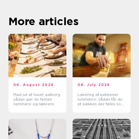
More articles
06. August 2026
08. July 2026
Mad ud af huset aalborg
Lakering af køkkener
sådan gør du festen
holstebro: sådan får du
nemmere og lækrere
et køkken der føles som
nyt