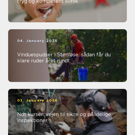
tryg og kompetent klinik
04. January 2026
Vinduespudser i Stenløse: sådan får du
klare ruder året rundt
03. January 2026
Ndt kurser: vejen til sikre og pålidelige
inspektioner