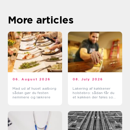
More articles
06. August 2026
08. July 2026
Mad ud af huset aalborg
Lakering af køkkener
sådan gør du festen
holstebro: sådan får du
nemmere og lækrere
et køkken der føles som
nyt