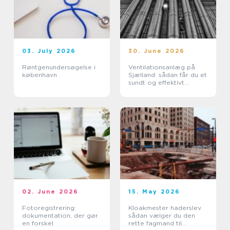
03. July 2026
30. June 2026
Røntgenundersøgelse i
Ventilationsanlæg på
københavn
Sjælland: sådan får du et
sundt og effektivt
indeklima
02. June 2026
15. May 2026
Fotoregistrering:
Kloakmester haderslev
dokumentation, der gør
sådan vælger du den
en forskel
rette fagmand til