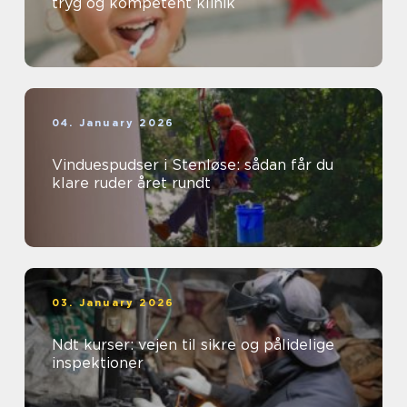
tryg og kompetent klinik
04. January 2026
Vinduespudser i Stenløse: sådan får du
klare ruder året rundt
03. January 2026
Ndt kurser: vejen til sikre og pålidelige
inspektioner