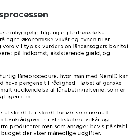
sprocessen
er omhyggelig tilgang og forberedelse.
tå egne økonomiske vilkår og evnen til at
givere vil typisk vurdere en låneansøgers bonitet
seret på indkomst, eksisterende gæld, og
d hurtig låneprocedure, hvor man med NemID kan
d have pengene til rådighed i løbet af ganske
rmalt godkendelse af lånebetingelserne, som er
igt igennem.
r et skridt-for-skridt forløb, som normalt
 bankrådgiver for at diskutere vilkår og
form producerer man som ansøger bevis på stabil
 budget der viser månedlige udgifter.