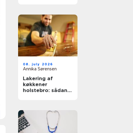
nemmere og
lækrere
08. july 2026
Annika Sørensen
Lakering af
køkkener
holstebro: sådan
får du et køkken
der føles som nyt