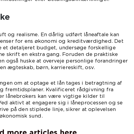
ke
nuft og realisme. En dårlig udført låneaftale kan
enser for ens økonomi og kreditværdighed. Det
 et detaljeret budget, undersøge forskellige
ne skrift en ekstra gang. Foruden de praktiske
ren også huske at overveje personlige forandringer
 ægteskab, børn, karriereskift, osv.
ingen om at optage et lån tages i betragtning af
fremtidsplaner. Kvalificeret rådgivning fra
r lånebrokers kan være vigtige kilder til
ed aktivt at engagere sig i låneprocessen og se
ve på den stiplede linje, sikrer at oplevelsen
 økonomisk sund.
d more articles here