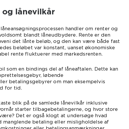
 og lånevilkår
 låneansøgningsprocessen handler om renter og
 voldsomt blandt låneudbydere. Rente er den
oveni det lånte beløb, og den kan være både fast
åledes beløbet var konstant, uanset økonomiske
iabel rente fluktuerer med markedsrenten.
l som en bindings del af låneaftalen. Dette kan
prettelsesgebyr, løbende
eller betalingsgebyrer om man eksempelvis
d for tid.
 kaste blik på de samlede lånevilkår inklusive
ornår starter tilbagebetalingerne, og hvor store
 være? Det er også klogt at undersøge hvad
 manglende betaling eller misligholdelse af
eomkostninger eller betalingsanmærkninger.