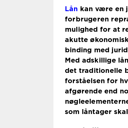
Lån
kan være en ju
forbrugeren repræ
mulighed for at r
akutte økonomisk
binding med jurid
Med adskillige lån
det traditionelle
forståelsen for h
afgørende end nog
nøgleelementerne
som låntager ska