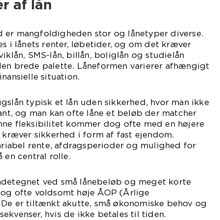
r af lån
 er mangfoldigheden stor og lånetyper diverse.
s i lånets renter, løbetider, og om det kræver
iklån, SMS-lån, billån, boliglån og studielån
den brede palette. Låneformen varierer afhængigt
nansielle situation.
gslån typisk et lån uden sikkerhed, hvor man ikke
pant, og man kan ofte låne et beløb der matcher
nne fleksibilitet kommer dog ofte med en højere
r kræver sikkerhed i form af fast ejendom.
variabel rente, afdragsperioder og mulighed for
 en central rolle.
endetegnet ved små lånebeløb og meget korte
 og ofte voldsomt høje ÅOP (Årlige
 De er tiltænkt akutte, små økonomiske behov og
kvenser, hvis de ikke betales til tiden.