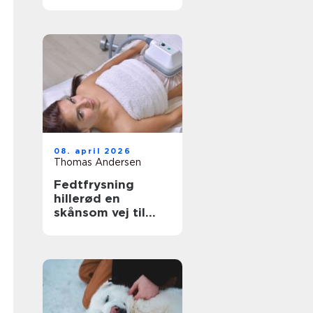
have- og
skovaffald
08. april 2026
Thomas Andersen
Fedtfrysning
hillerød en
skånsom vej til
mere markerede
former