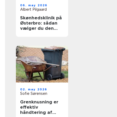
06. may 2026
Albert Pilgaard
Skønhedsklinik på
Østerbro: sådan
vælger du den
rigtige
02. may 2026
Sofie Sørensen
Grenknusning er
effektiv
håndtering af