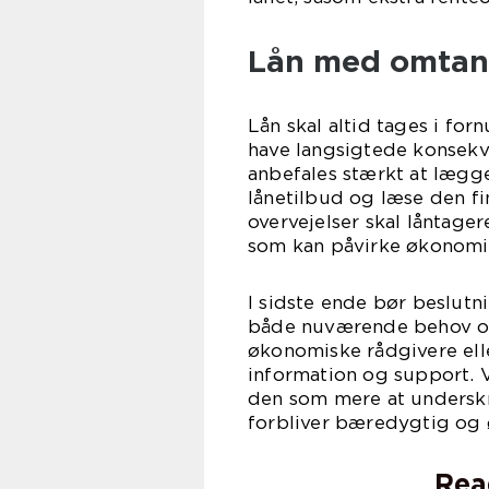
Lån med omtan
Lån skal altid tages i for
have langsigtede konsekv
anbefales stærkt at lægge
lånetilbud og læse den fi
overvejelser skal låntage
som kan påvirke økonomien
I sidste ende bør beslutn
både nuværende behov og 
økonomiske rådgivere elle
information og support. V
den som mere at underskri
forbliver bæredygtig og
Rea