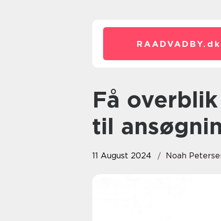
RAADVADBY.
dk
Få overblik over lån: Fra typer
til ansøgni
11 August 2024
Noah Peterse