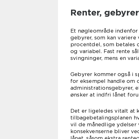
Renter, gebyrer
Et nøgleområde indenfor
gebyrer, som kan variere
procentdel, som betales 
og variabel. Fast rente s
svingninger, mens en var
Gebyrer kommer også i spi
for eksempel handle om o
administrationsgebyrer, 
ønsker at indfri lånet foru
Det er ligeledes vitalt at
tilbagebetalingsplanen hv
vil de månedlige ydelser
konsekvenserne bliver ved
lånet, såsom ekstra rent