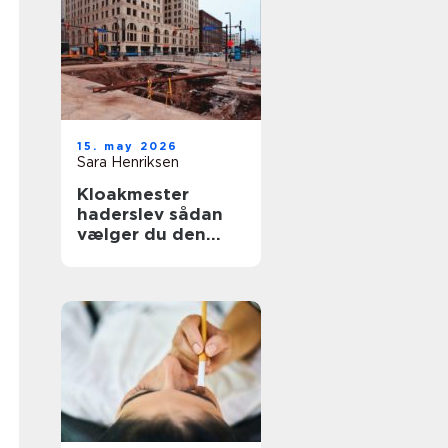
15. may 2026
Sara Henriksen
Kloakmester
haderslev sådan
vælger du den
rette fagmand til
kloakken