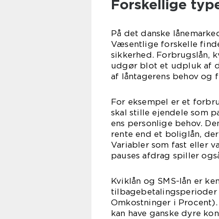
Forskellige type
På det danske lånemarked
Væsentlige forskelle finde
sikkerhed. Forbrugslån, kv
udgør blot et udpluk af 
af låntagerens behov og fi
For eksempel er et forbru
skal stille ejendele som 
ens personlige behov. De
rente end et boliglån, de
Variabler som fast eller 
pauses afdrag spiller også
Kviklån og SMS-lån er k
tilbagebetalingsperioder
Omkostninger i Procent).
kan have ganske dyre konse