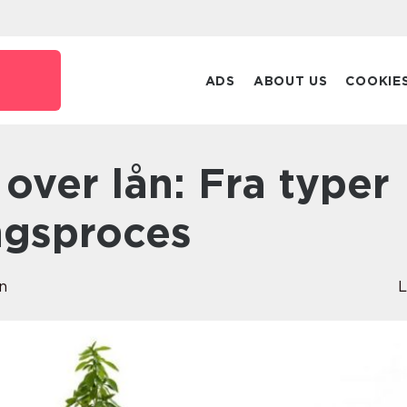
ADS
ABOUT US
COOKIE
ngsproces
n
L