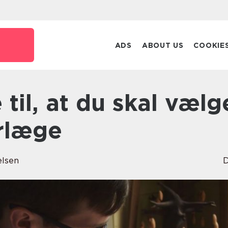
ADS
ABOUT US
COOKIE
yrlæge
elsen
D