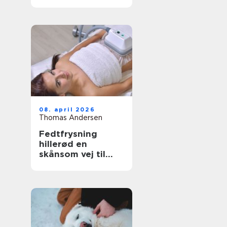
have- og
skovaffald
08. april 2026
Thomas Andersen
Fedtfrysning
hillerød en
skånsom vej til
mere markerede
former