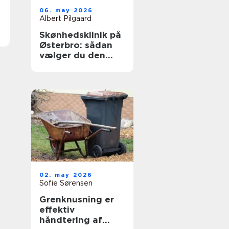
06. may 2026
Albert Pilgaard
Skønhedsklinik på
Østerbro: sådan
vælger du den
rigtige
02. may 2026
Sofie Sørensen
Grenknusning er
effektiv
håndtering af