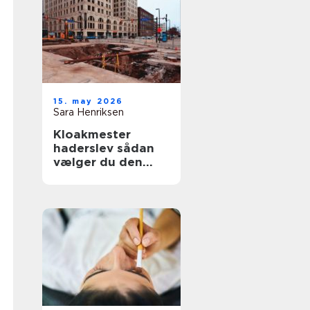
15. may 2026
Sara Henriksen
Kloakmester
haderslev sådan
vælger du den
rette fagmand til
kloakken