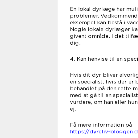
En lokal dyrlæge har muli
problemer. Vedkommende v
eksempel kan bestå i vacc
Nogle lokale dyrlæger ka
givent område. I det tilf
d
4. Kan henvise til en spec
Hvis dit dyr bliver alvorl
en specialist, hvis der e
behandlet på den rette måd
med at gå til en specialist
vurdere, om han eller hun
e
Få mere
https://dyreliv-bloggen.