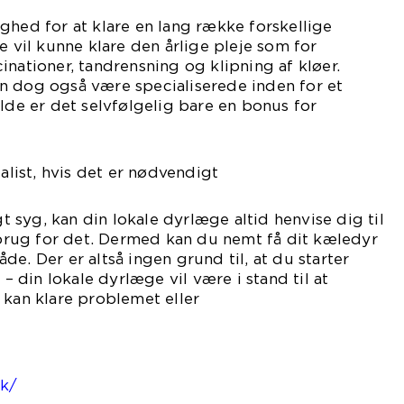
ghed for at klare en lang række forskellige
il kunne klare den årlige pleje som for
inationer, tandrensning og klipning af kløer.
n dog også være specialiserede inden for et
ælde er det selvfølgelig bare en bonus for
ig.
ialist, hvis det er nødvendigt
igt syg, kan din lokale dyrlæge altid henvise dig til
r brug for det. Dermed kan du nemt få dit kæledyr
e. Der er altså ingen grund til, at du starter
 – din lokale dyrlæge vil være i stand til at
 kan klare problemet eller
j.
 information på
dk/