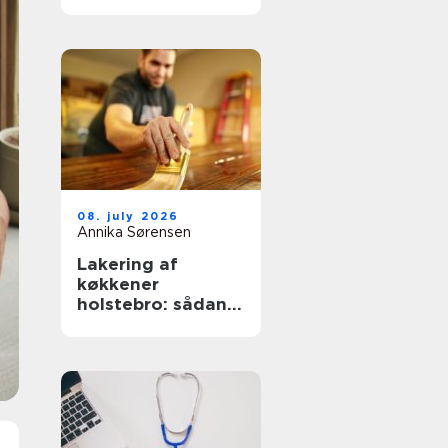
nemmere og
lækrere
08. july 2026
Annika Sørensen
Lakering af
køkkener
holstebro: sådan
får du et køkken
der føles som nyt