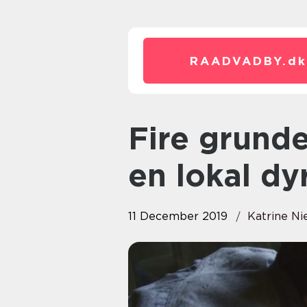
RAADVADBY.
dk
Fire grunde til, at du skal vælge
en lokal d
11 December 2019
Katrine Ni