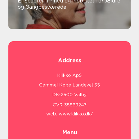
El Scooter: Frihed og Mobilitet for Ældre
og Gangbesværede
Address
web:
www.klikko.dk/
Menu