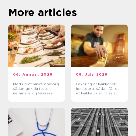
More articles
06. August 2026
08. July 2026
Mad ud af huset aalborg
Lakering af køkkener
sådan gør du festen
holstebro: sådan får du
nemmere og lækrere
et køkken der føles som
nyt