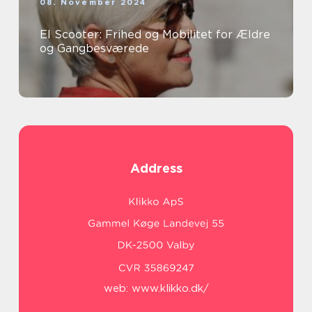
08. November 2024
El Scooter: Frihed og Mobilitet for Ældre
og Gangbesværede
Address
web:
www.klikko.dk/