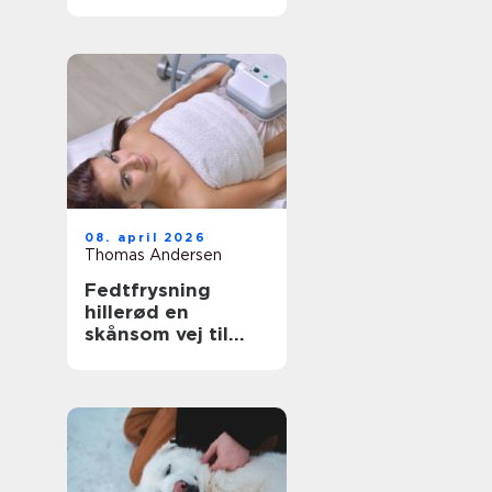
have- og
skovaffald
08. april 2026
Thomas Andersen
Fedtfrysning
hillerød en
skånsom vej til
mere markerede
former