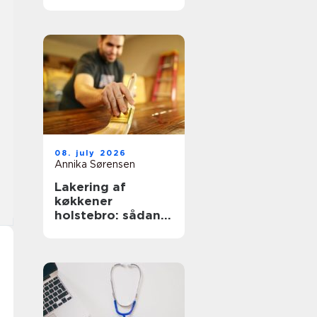
nemmere og
lækrere
08. july 2026
Annika Sørensen
Lakering af
køkkener
holstebro: sådan
får du et køkken
der føles som nyt