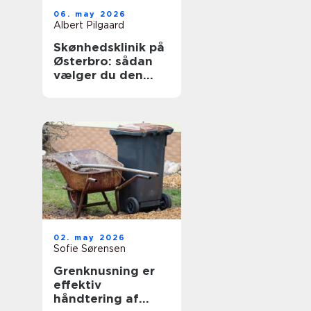
06. may 2026
Albert Pilgaard
Skønhedsklinik på
Østerbro: sådan
vælger du den
rigtige
02. may 2026
Sofie Sørensen
Grenknusning er
effektiv
håndtering af