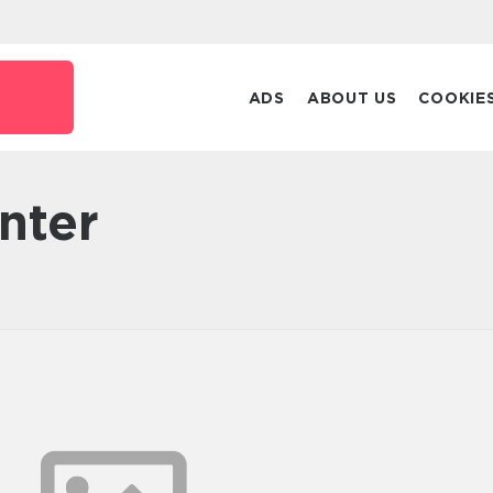
ADS
ABOUT US
COOKIE
enter