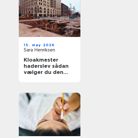
15. may 2026
Sara Henriksen
Kloakmester
haderslev sådan
vælger du den
rette fagmand til
kloakken