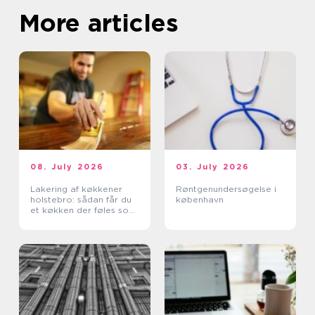
More articles
08. July 2026
03. July 2026
Lakering af køkkener
Røntgenundersøgelse i
holstebro: sådan får du
københavn
et køkken der føles som
nyt