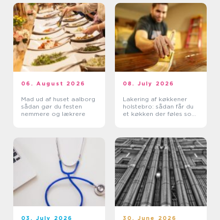
06. August 2026
08. July 2026
Mad ud af huset aalborg
Lakering af køkkener
sådan gør du festen
holstebro: sådan får du
nemmere og lækrere
et køkken der føles som
nyt
03. July 2026
30. June 2026