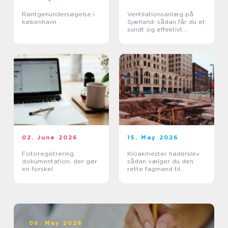
Røntgenundersøgelse i
Ventilationsanlæg på
københavn
Sjælland: sådan får du et
sundt og effektivt
indeklima
02. June 2026
15. May 2026
Fotoregistrering:
Kloakmester haderslev
dokumentation, der gør
sådan vælger du den
en forskel
rette fagmand til
kloakken
06. May 2026