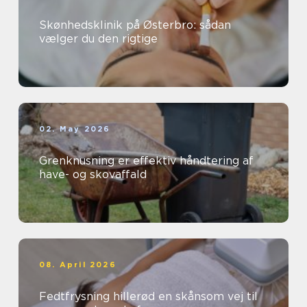
Skønhedsklinik på Østerbro: sådan
vælger du den rigtige
02. May 2026
Grenknusning er effektiv håndtering af
have- og skovaffald
08. April 2026
Fedtfrysning hillerød en skånsom vej til