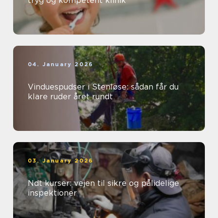
tryg og kompetent klinik
04. January 2026
Vinduespudser i Stenløse: sådan får du
klare ruder året rundt
03. January 2026
Ndt kurser: vejen til sikre og pålidelige
inspektioner