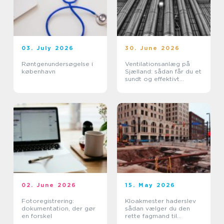
03. July 2026
30. June 2026
Røntgenundersøgelse i
Ventilationsanlæg på
københavn
Sjælland: sådan får du et
sundt og effektivt
indeklima
02. June 2026
15. May 2026
Fotoregistrering:
Kloakmester haderslev
dokumentation, der gør
sådan vælger du den
en forskel
rette fagmand til
kloakken