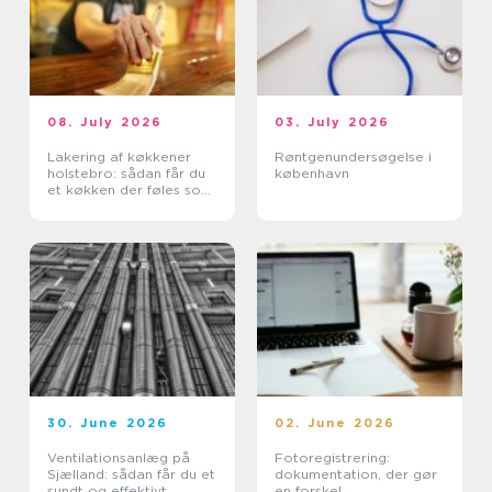
08. July 2026
03. July 2026
Lakering af køkkener
Røntgenundersøgelse i
holstebro: sådan får du
københavn
et køkken der føles som
nyt
30. June 2026
02. June 2026
Ventilationsanlæg på
Fotoregistrering:
Sjælland: sådan får du et
dokumentation, der gør
sundt og effektivt
en forskel