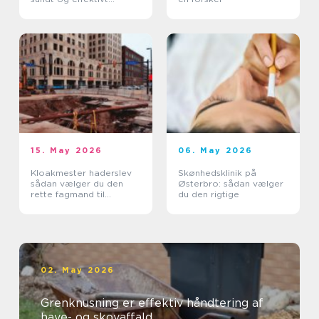
indeklima
15. May 2026
06. May 2026
Kloakmester haderslev
Skønhedsklinik på
sådan vælger du den
Østerbro: sådan vælger
rette fagmand til
du den rigtige
kloakken
02. May 2026
Grenknusning er effektiv håndtering af
have- og skovaffald