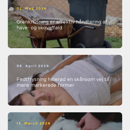
02. May 2026
Grenknusning er effektiv håndtering af
have- og skovaffald
08. April 2026
Fedtfrysning hillerød en skånsom vej til
mere markerede former
13. March 2026