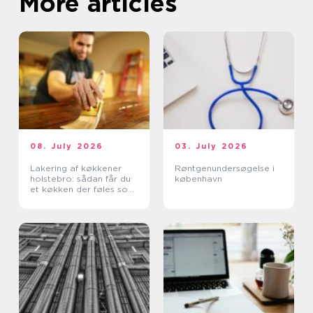
More articles
08. July 2026
03. July 2026
Lakering af køkkener
Røntgenundersøgelse i
holstebro: sådan får du
københavn
et køkken der føles som
nyt