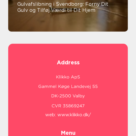
Gulvafslibning i Svendborg: Forny Dit
Gulv og Tilføj Værdi til Dit Hjem
Address
web:
www.klikko.dk/
Menu