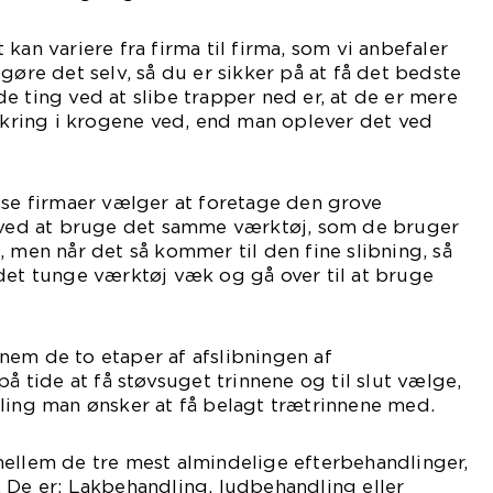
kan variere fra firma til firma, som vi anbefaler
gøre det selv, så du er sikker på at få det bedste
e ting ved at slibe trapper ned er, at de er mere
ring i krogene ved, end man oplever det ved
sse firmaer vælger at foretage den grove
n ved at bruge det samme værktøj, som de bruger
, men når det så kommer til den fine slibning, så
det tunge værktøj væk og gå over til at bruge
nem de to etaper af afslibningen af
på tide at få støvsuget trinnene og til slut vælge,
ling man ønsker at få belagt trætrinnene med.
mellem de tre mest almindelige efterbehandlinger,
 De er: Lakbehandling, ludbehandling eller