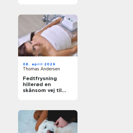
have- og
skovaffald
08. april 2026
Thomas Andersen
Fedtfrysning
hillerød en
skånsom vej til
mere markerede
former