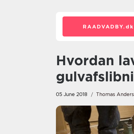
RAADVADBY.
dk
Hvordan laver man
gulvafslibn
05 June 2018
Thomas Ander