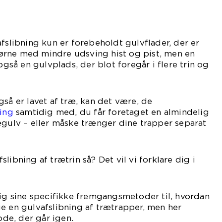
afslibning kun er forebeholdt gulvflader, der er
 hjørne med mindre udsving hist og pist, men en
 også en gulvplads, der blot foregår i flere trin og
gså er lavet af træ, kan det være, de
ning
samtidig med, du får foretaget en almindelig
ægulv – eller måske trænger dine trapper separat
libning af trætrin så? Det vil vi forklare dig i
lig sine specifikke fremgangsmetoder til, hvordan
e en gulvafslibning af trætrapper, men her
de, der går igen.