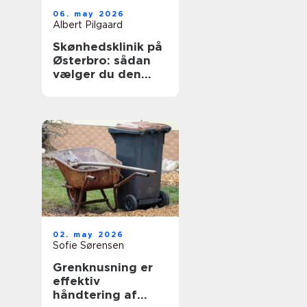
06. may 2026
Albert Pilgaard
Skønhedsklinik på
Østerbro: sådan
vælger du den
rigtige
02. may 2026
Sofie Sørensen
Grenknusning er
effektiv
håndtering af