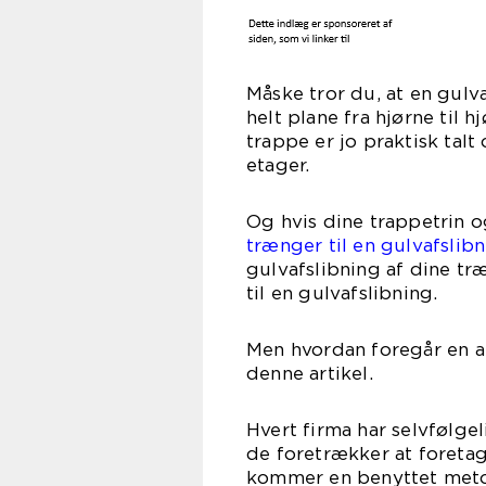
Måske tror du, at en gulv
helt plane fra hjørne til
trappe er jo praktisk talt
etager.
Og hvis dine trappetrin o
trænger til en gulvafslib
gulvafslibning af dine tr
til en gulvafslibning.
Men hvordan foregår en afs
denne artikel.
Hvert firma har selvfølge
de foretrækker at foretag
kommer en benyttet meto