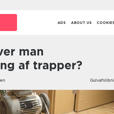
ADS
ABOUT US
COOKIE
ing af trapper?
sen
Gulvafslibn