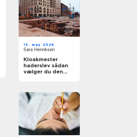
15. may 2026
Sara Henriksen
Kloakmester
haderslev sådan
vælger du den
rette fagmand til
kloakken