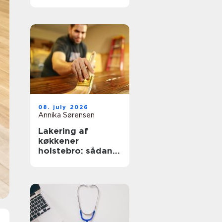
nemmere og
lækrere
08. july 2026
Annika Sørensen
Lakering af
køkkener
holstebro: sådan
får du et køkken
der føles som nyt