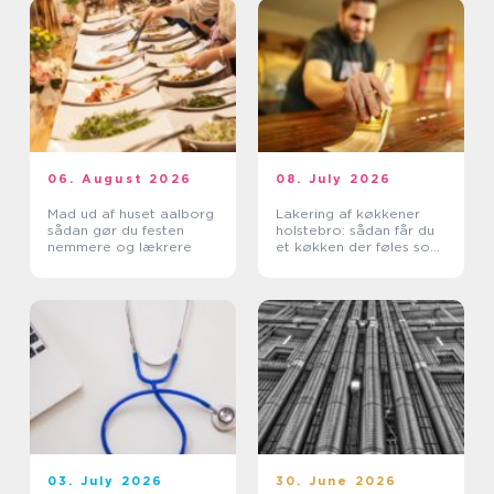
06. August 2026
08. July 2026
Mad ud af huset aalborg
Lakering af køkkener
sådan gør du festen
holstebro: sådan får du
nemmere og lækrere
et køkken der føles som
nyt
03. July 2026
30. June 2026