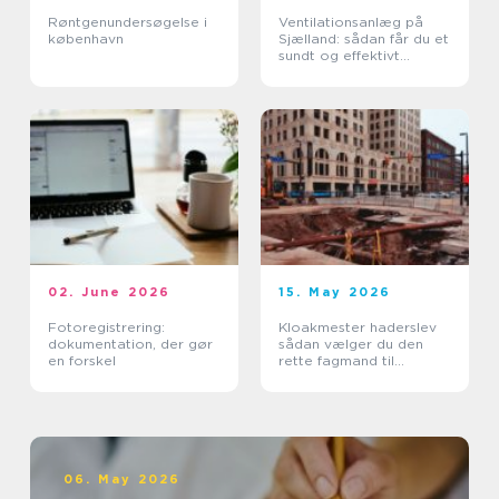
Røntgenundersøgelse i
Ventilationsanlæg på
københavn
Sjælland: sådan får du et
sundt og effektivt
indeklima
02. June 2026
15. May 2026
Fotoregistrering:
Kloakmester haderslev
dokumentation, der gør
sådan vælger du den
en forskel
rette fagmand til
kloakken
06. May 2026