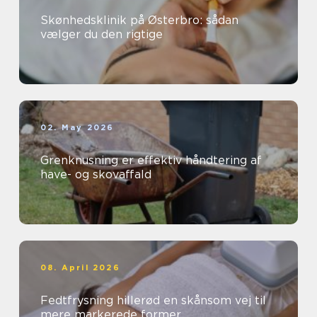
Skønhedsklinik på Østerbro: sådan
vælger du den rigtige
02. May 2026
Grenknusning er effektiv håndtering af
have- og skovaffald
08. April 2026
Fedtfrysning hillerød en skånsom vej til
mere markerede former