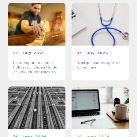
08. July 2026
03. July 2026
Lakering af køkkener
Røntgenundersøgelse i
holstebro: sådan får du
københavn
et køkken der føles som
nyt
30. June 2026
02. June 2026