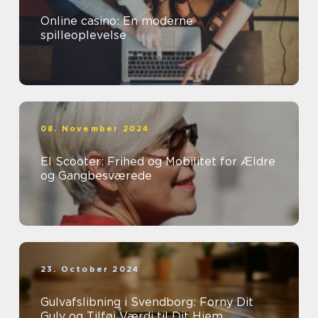
Online casino: En moderne
spilleoplevelse
08. November 2024
El Scooter: Frihed og Mobilitet for Ældre
og Gangbesværede
23. October 2024
Gulvafslibning i Svendborg: Forny Dit
Gulv og Tilføj Værdi til Dit Hjem