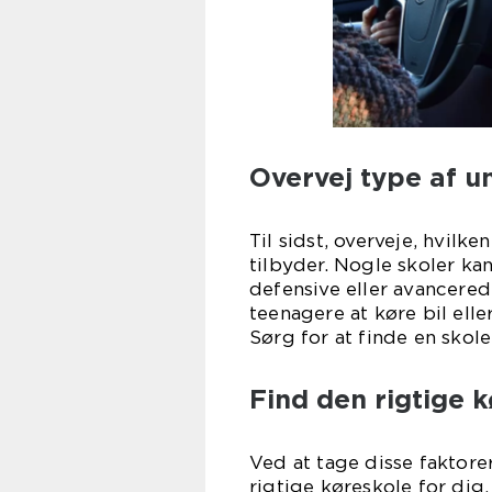
Overvej type af u
Til sidst, overveje, hvilk
tilbyder. Nogle skoler ka
defensive eller avancerede
teenagere at køre bil elle
Sørg for at finde en skole
Find den rigtige 
Ved at tage disse faktore
rigtige køreskole for dig.