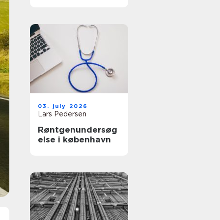
får du et køkken
der føles som nyt
03. july 2026
Lars Pedersen
Røntgenundersøg
else i københavn