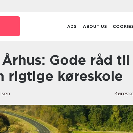
ADS
ABOUT US
COOKIE
n rigtige køreskole
elsen
Køresk