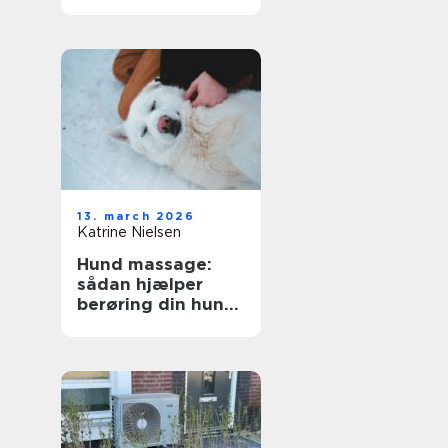
mere markerede
former
13. march 2026
Katrine Nielsen
Hund massage:
sådan hjælper
berøring din hund
i hverdagen