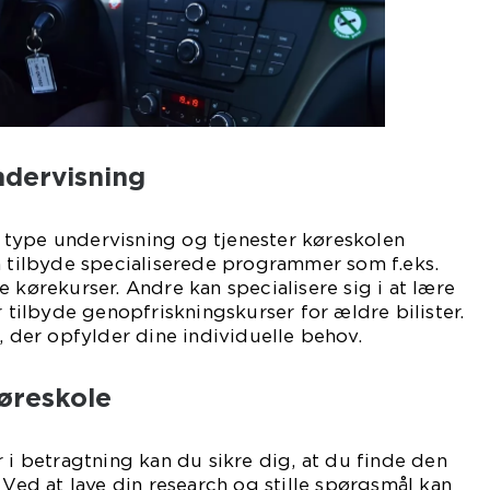
ndervisning
en type undervisning og tjenester køreskolen
n tilbyde specialiserede programmer som f.eks.
 kørekurser. Andre kan specialisere sig i at lære
r tilbyde genopfriskningskurser for ældre bilister.
, der opfylder dine individuelle behov.
køreskole
r i betragtning kan du sikre dig, at du finde den
 Ved at lave din research og stille spørgsmål kan