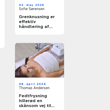
02. may 2026
Sofie Sørensen
Grenknusning er
effektiv
håndtering af
have- og
skovaffald
08. april 2026
Thomas Andersen
Fedtfrysning
hillerød en
skånsom vej til