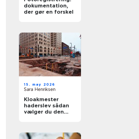
dokumentation,
der gør en forskel
15. may 2026
Sara Henriksen
Kloakmester
haderslev sådan
vælger du den
rette fagmand til
kloakken