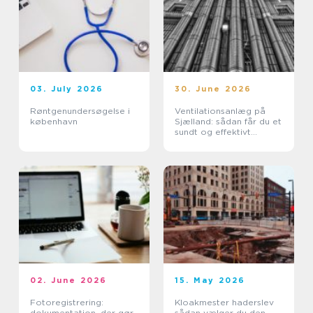
03. July 2026
30. June 2026
Røntgenundersøgelse i
Ventilationsanlæg på
københavn
Sjælland: sådan får du et
sundt og effektivt
indeklima
02. June 2026
15. May 2026
Fotoregistrering:
Kloakmester haderslev
dokumentation, der gør
sådan vælger du den