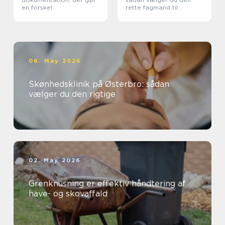
en forskel
rette fagmand til
kloakken
06. May 2026
Skønhedsklinik på Østerbro: sådan
vælger du den rigtige
02. May 2026
Grenknusning er effektiv håndtering af
have- og skovaffald