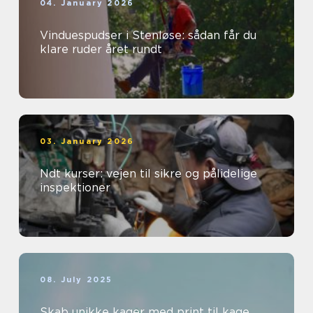
04. January 2026
Vinduespudser i Stenløse: sådan får du
klare ruder året rundt
03. January 2026
Ndt kurser: vejen til sikre og pålidelige
inspektioner
08. July 2025
Skab unikke kager med print til kage