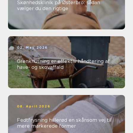
Skønhedsklinik på Østerbro: sådan
vælger du den rigtige
02. May 2026
Grenknusning er effektiv håndtering af
have- og skovaffald
08. April 2026
Fedtfrysning hillerød en skånsom vej til
mere markerede former