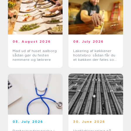
06. August 2026
08. July 2026
Mad ud af huset aalborg
Lakering af køkkener
sådan gør du festen
holstebro: sådan får du
nemmere og lækrere
et køkken der føles som
nyt
03. July 2026
30. June 2026
Røntgenundersøgelse i
Ventilationsanlæg på