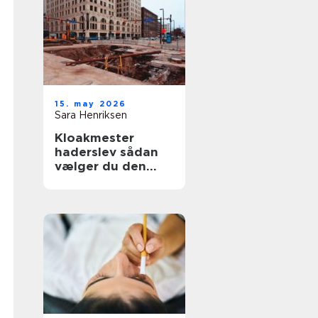
15. may 2026
Sara Henriksen
Kloakmester
haderslev sådan
vælger du den
rette fagmand til
kloakken