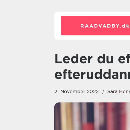
RAADVADBY.
dk
Leder du efter den rette
efteruddan
21 November 2022
Sara Hen