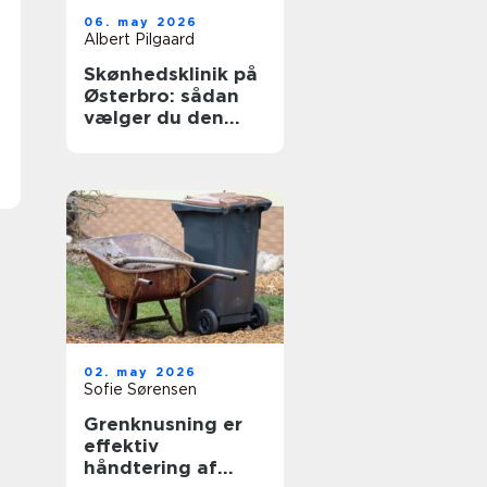
06. may 2026
Albert Pilgaard
Skønhedsklinik på
Østerbro: sådan
vælger du den
rigtige
02. may 2026
Sofie Sørensen
Grenknusning er
effektiv
håndtering af