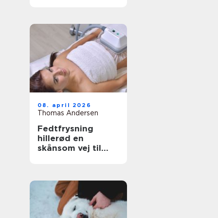
have- og
skovaffald
08. april 2026
Thomas Andersen
Fedtfrysning
hillerød en
skånsom vej til
mere markerede
former