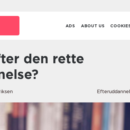
ADS
ABOUT US
COOKIE
nelse?
riksen
Efteruddanne