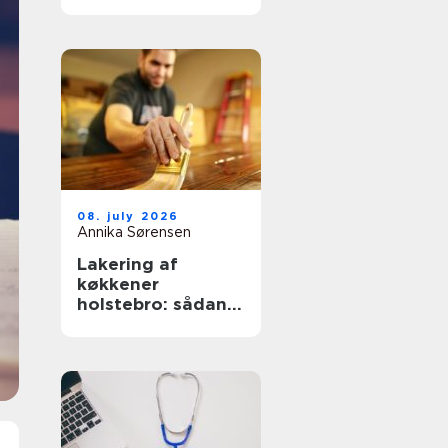
nemmere og
lækrere
08. july 2026
Annika Sørensen
Lakering af
køkkener
holstebro: sådan
får du et køkken
der føles som nyt