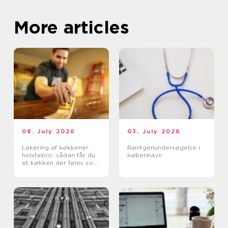
More articles
08. July 2026
03. July 2026
Lakering af køkkener
Røntgenundersøgelse i
holstebro: sådan får du
københavn
et køkken der føles som
nyt