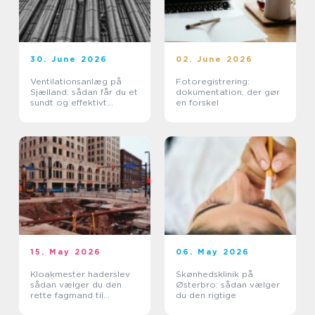
30. June 2026
02. June 2026
Ventilationsanlæg på
Fotoregistrering:
Sjælland: sådan får du et
dokumentation, der gør
sundt og effektivt
en forskel
indeklima
15. May 2026
06. May 2026
Kloakmester haderslev
Skønhedsklinik på
sådan vælger du den
Østerbro: sådan vælger
rette fagmand til
du den rigtige
kloakken