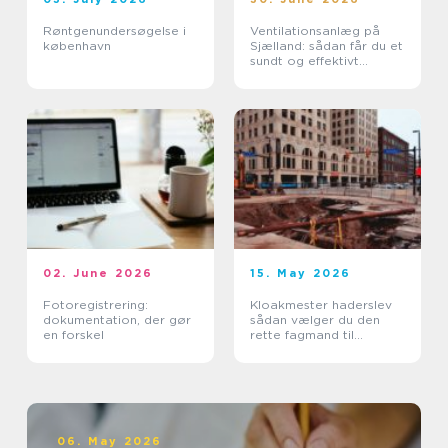
Røntgenundersøgelse i
Ventilationsanlæg på
københavn
Sjælland: sådan får du et
sundt og effektivt
indeklima
02. June 2026
15. May 2026
Fotoregistrering:
Kloakmester haderslev
dokumentation, der gør
sådan vælger du den
en forskel
rette fagmand til
kloakken
06. May 2026