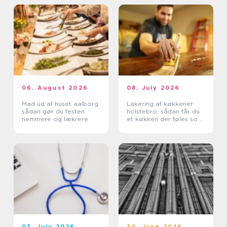
06. August 2026
08. July 2026
Mad ud af huset aalborg
Lakering af køkkener
sådan gør du festen
holstebro: sådan får du
nemmere og lækrere
et køkken der føles som
nyt
03. July 2026
30. June 2026