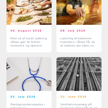
06. August 2026
08. July 2026
Mad ud af huset aalborg
Lakering af køkkener
sådan gør du festen
holstebro: sådan får du
nemmere og lækrere
et køkken der føles som
nyt
03. July 2026
30. June 2026
Røntgenundersøgelse i
Ventilationsanlæg på
københavn
Sjælland: sådan får du et