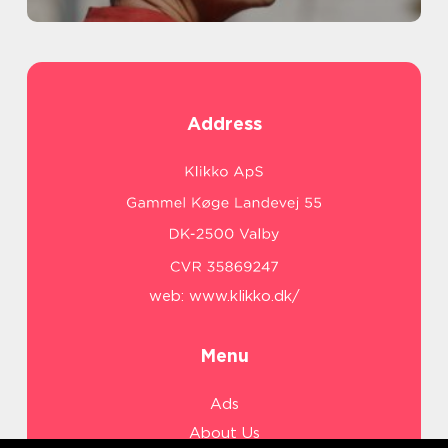
Address
web:
www.klikko.dk/
Menu
Ads
About Us