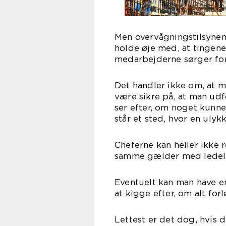
Men overvågningstilsynen
holde øje med, at tingene 
medarbejderne sørger for
Det handler ikke om, at m
være sikre på, at man udf
ser efter, om noget kunn
står et sted, hvor en ulyk
Cheferne kan heller ikke 
samme gælder med ledel
Eventuelt kan man have en 
at kigge efter, om alt forl
Lettest er det dog, hvis 