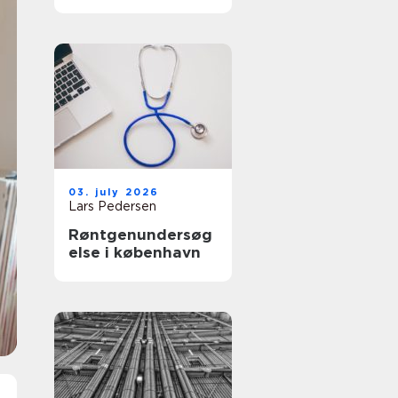
får du et køkken
der føles som nyt
03. july 2026
Lars Pedersen
Røntgenundersøg
else i københavn