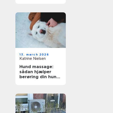
mere markerede
former
13. march 2026
Katrine Nielsen
Hund massage:
sådan hjælper
berøring din hund
i hverdagen