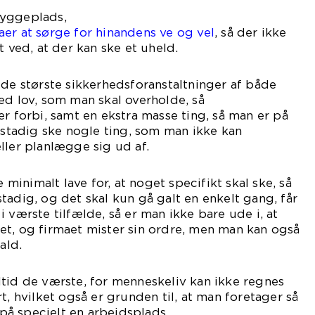
byggeplads,
er at sørge for hinandens ve og vel
, så der ikke
t ved, at der kan ske et uheld.
 de største sikkerhedsforanstaltninger af både
ed lov, som man skal overholde, så
er forbi, samt en ekstra masse ting, så man er på
r stadig ske nogle ting, som man ikke kan
ller planlægge sig ud af.
inimalt lave for, at noget specifikt skal ske, så
tadig, og det skal kun gå galt en enkelt gang, får
 værste tilfælde, så er man ikke bare ude i, at
et, og firmaet mister sin ordre, men man kan også
ald.
tid de værste, for menneskeliv kan ikke regnes
t, hvilket også er grunden til, at man foretager så
å specielt en arbejdsplads.