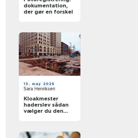
dokumentation,
der gør en forskel
15. may 2026
Sara Henriksen
Kloakmester
haderslev sådan
vælger du den
rette fagmand til
kloakken