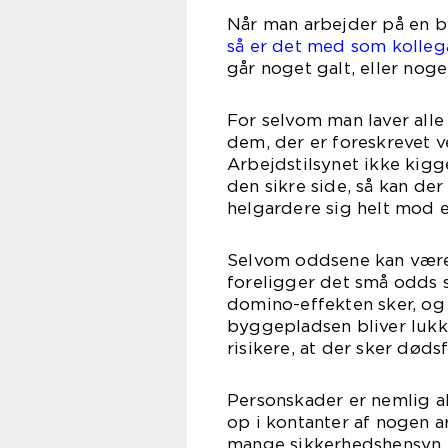
Når man arbejder på en 
så er det med som kollega
går noget galt, eller noge
For selvom man laver alle
dem, der er foreskrevet v
Arbejdstilsynet ikke kigg
den sikre side, så kan de
helgardere sig helt mod e
Selvom oddsene kan være m
foreligger det små odds s
domino-effekten sker, og i
byggepladsen bliver lukk
risikere, at der sker dødsf
Personskader er nemlig al
op i kontanter af nogen ar
mange sikkerhedshensyn p