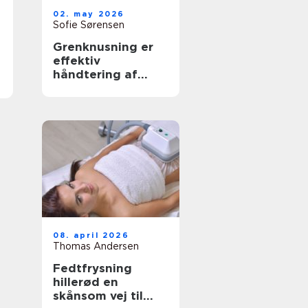
02. may 2026
Sofie Sørensen
Grenknusning er
effektiv
håndtering af
have- og
skovaffald
08. april 2026
Thomas Andersen
Fedtfrysning
hillerød en
skånsom vej til