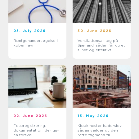
03. July 2026
30. June 2026
Røntgenundersøgelse i
Ventilationsanlæg på
københavn
Sjælland: sådan får du et
sundt og effektivt
indeklima
02. June 2026
15. May 2026
Fotoregistrering:
Kloakmester haderslev
dokumentation, der gør
sådan vælger du den
en forskel
rette fagmand til