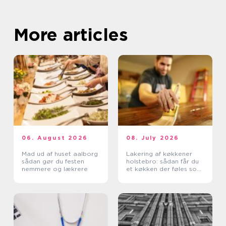
More articles
06. August 2026
08. July 2026
Mad ud af huset aalborg
Lakering af køkkener
sådan gør du festen
holstebro: sådan får du
nemmere og lækrere
et køkken der føles som
nyt