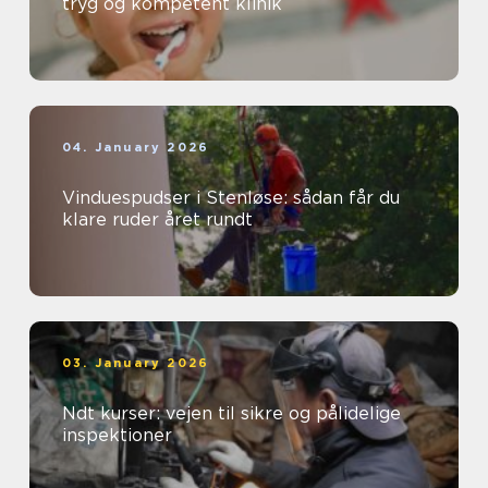
tryg og kompetent klinik
04. January 2026
Vinduespudser i Stenløse: sådan får du
klare ruder året rundt
03. January 2026
Ndt kurser: vejen til sikre og pålidelige
inspektioner